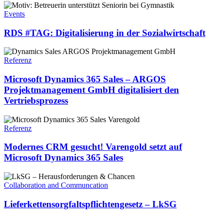
RDS
#TAG:
Events
Digitalisierung
in
RDS #TAG: Digitalisierung in der Sozialwirtschaft
der
Sozialwirtschaft
Microsoft
Dynamics
Referenz
365
Sales
Microsoft Dynamics 365 Sales – ARGOS
–
Projektmanagement GmbH digitalisiert den
ARGOS
Vertriebsprozess
Projektmanagement
GmbH
Modernes
digitalisiert
CRM
Referenz
den
gesucht!
Vertriebsprozess
Varengold
Modernes CRM gesucht! Varengold setzt auf
setzt
Microsoft Dynamics 365 Sales
auf
Microsoft
Lieferkettensorgfaltspflichtengesetz
Dynamics
–
Collaboration and Communcation
365
LkSG
Sales
Lieferkettensorgfaltspflichtengesetz – LkSG