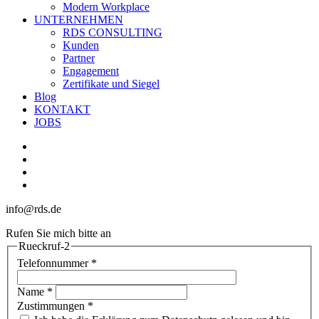
Modern Workplace
UNTERNEHMEN
RDS CONSULTING
Kunden
Partner
Engagement
Zertifikate und Siegel
Blog
KONTAKT
JOBS
linkedin
youtube
phone
email
info@rds.de
Rufen Sie mich bitte an
Rueckruf-2
Telefonnummer
*
Name
*
Zustimmungen
*