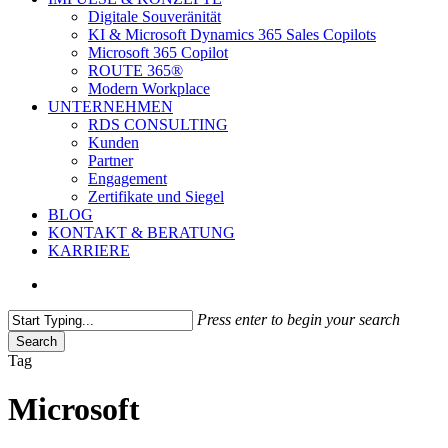
Digitale Souveränität
KI & Microsoft Dynamics 365 Sales Copilots
Microsoft 365 Copilot
ROUTE 365®
Modern Workplace
UNTERNEHMEN
RDS CONSULTING
Kunden
Partner
Engagement
Zertifikate und Siegel
BLOG
KONTAKT & BERATUNG
KARRIERE
search
Press enter to begin your search
Search
Close
Tag
Search
Microsoft