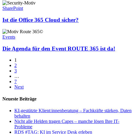
Ist
Gold
die
SharePoint
Kompetenzen
Office
365
Ist die Office 365 Cloud sicher?
Cloud
sicher?
Die
Agenda
Events
für
den
Die Agenda für den Event ROUTE 365 ist da!
Event
ROUTE
1
365
2
ist
3
da!
…
7
Next
Neueste Beiträge
KI-gestützte Klient:innenberatung – Fachkräfte stärken, Daten
behalten
Nicht alle Helden tragen Capes – manche lösen Ihre IT-
Probleme
RDS #TAG: KI im Service Desk erleben