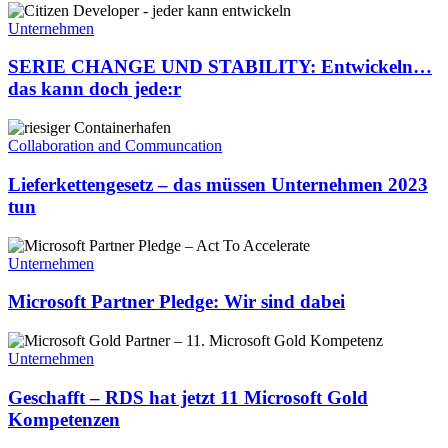
SERIE
CHANGE
Unternehmen
UND
STABILITY:
SERIE CHANGE UND STABILITY: Entwickeln…
Entwickeln…
das kann doch jede:r
das
kann
Lieferkettengesetz
doch
–
Collaboration and Communcation
jede:r
das
müssen
Lieferkettengesetz – das müssen Unternehmen 2023
Unternehmen
tun
2023
tun
Microsoft
Partner
Unternehmen
Pledge:
Wir
Microsoft Partner Pledge: Wir sind dabei
sind
dabei
Geschafft
–
Unternehmen
RDS
hat
Geschafft – RDS hat jetzt 11 Microsoft Gold
jetzt
Kompetenzen
11
Microsoft