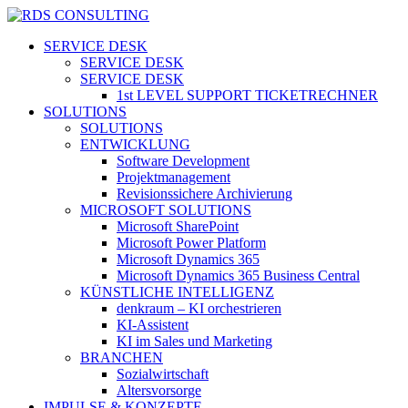
Skip
to
search
Menu
SERVICE DESK
main
SERVICE DESK
content
SERVICE DESK
1st LEVEL SUPPORT TICKETRECHNER
SOLUTIONS
SOLUTIONS
ENTWICKLUNG
Software Development
Projektmanagement
Revisionssichere Archivierung
MICROSOFT SOLUTIONS
Microsoft SharePoint
Microsoft Power Platform
Microsoft Dynamics 365
Microsoft Dynamics 365 Business Central
KÜNSTLICHE INTELLIGENZ
denkraum – KI orchestrieren
KI-Assistent
KI im Sales und Marketing
BRANCHEN
Sozialwirtschaft
Altersvorsorge
IMPULSE & KONZEPTE