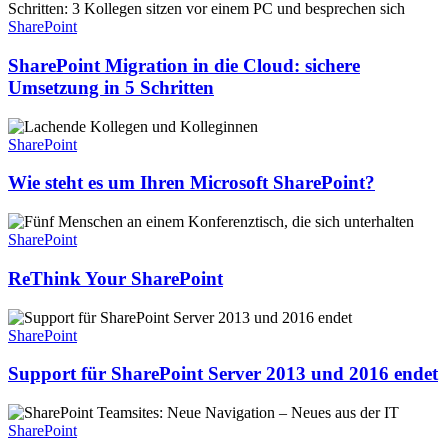
Migration
on-
in
SharePoint
premises
die
in
Cloud:
SharePoint Migration in die Cloud: sichere
die
sichere
Umsetzung in 5 Schritten
Cloud
Umsetzung
in
Wie
5
steht
SharePoint
Schritten
es
um
Wie steht es um Ihren Microsoft SharePoint?
Ihren
Microsoft
ReThink
SharePoint?
Your
SharePoint
SharePoint
ReThink Your SharePoint
Support
für
SharePoint
SharePoint
Server
Support für SharePoint Server 2013 und 2016 endet
2013
und
SharePoint
2016
Teamsites:
SharePoint
endet
Neue