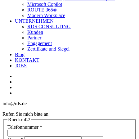
Microsoft Copilot
ROUTE 365®
Modern Workplace
UNTERNEHMEN
RDS CONSULTING
Kunden
Partner
Engagement
Zertifikate und Siegel
Blog
KONTAKT
JOBS
linkedin
youtube
phone
email
info@rds.de
Rufen Sie mich bitte an
Rueckruf-2
Telefonnummer
*