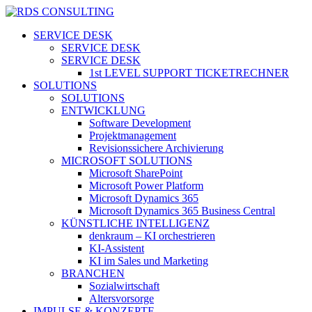
Skip
to
search
Menu
SERVICE DESK
main
SERVICE DESK
content
SERVICE DESK
1st LEVEL SUPPORT TICKETRECHNER
SOLUTIONS
SOLUTIONS
ENTWICKLUNG
Software Development
Projektmanagement
Revisionssichere Archivierung
MICROSOFT SOLUTIONS
Microsoft SharePoint
Microsoft Power Platform
Microsoft Dynamics 365
Microsoft Dynamics 365 Business Central
KÜNSTLICHE INTELLIGENZ
denkraum – KI orchestrieren
KI-Assistent
KI im Sales und Marketing
BRANCHEN
Sozialwirtschaft
Altersvorsorge
IMPULSE & KONZEPTE