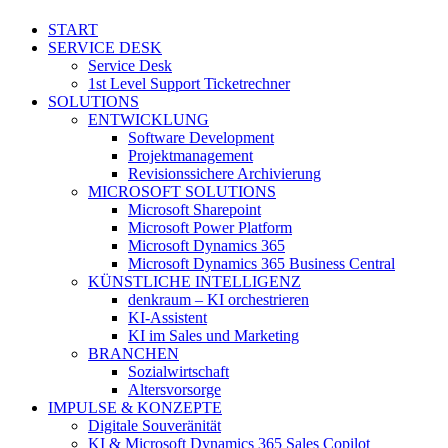
Close
START
Menu
SERVICE DESK
Service Desk
1st Level Support Ticketrechner
SOLUTIONS
ENTWICKLUNG
Software Development
Projektmanagement
Revisionssichere Archivierung
MICROSOFT SOLUTIONS
Microsoft Sharepoint
Microsoft Power Platform
Microsoft Dynamics 365
Microsoft Dynamics 365 Business Central
KÜNSTLICHE INTELLIGENZ
denkraum – KI orchestrieren
KI-Assistent
KI im Sales und Marketing
BRANCHEN
Sozialwirtschaft
Altersvorsorge
IMPULSE & KONZEPTE
Digitale Souveränität
KI & Microsoft Dynamics 365 Sales Copilot