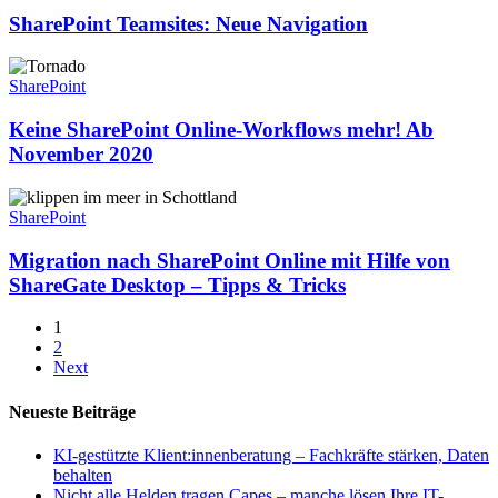
Navigation
SharePoint Teamsites: Neue Navigation
Keine
SharePoint
SharePoint
Online-
Workflows
Keine SharePoint Online-Workflows mehr! Ab
mehr!
November 2020
Ab
November
Migration
2020
nach
SharePoint
SharePoint
Online
Migration nach SharePoint Online mit Hilfe von
mit
ShareGate Desktop – Tipps & Tricks
Hilfe
von
1
ShareGate
2
Desktop
Next
–
Tipps
Neueste Beiträge
&
Tricks
KI-gestützte Klient:innenberatung – Fachkräfte stärken, Daten
behalten
Nicht alle Helden tragen Capes – manche lösen Ihre IT-