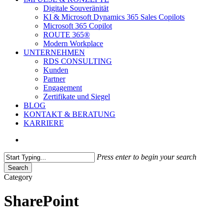
Digitale Souveränität
KI & Microsoft Dynamics 365 Sales Copilots
Microsoft 365 Copilot
ROUTE 365®
Modern Workplace
UNTERNEHMEN
RDS CONSULTING
Kunden
Partner
Engagement
Zertifikate und Siegel
BLOG
KONTAKT & BERATUNG
KARRIERE
search
Press enter to begin your search
Search
Close
Category
Search
SharePoint