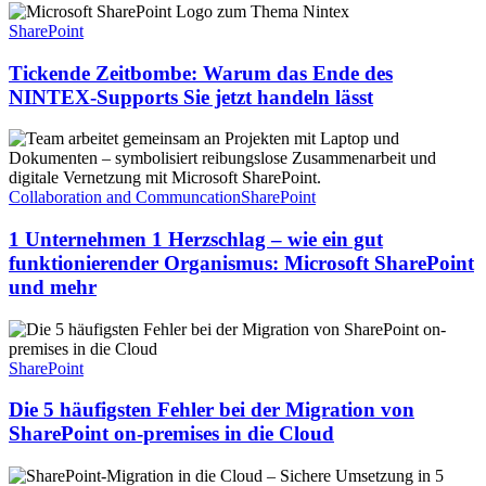
Tickende
Zeitbombe:
SharePoint
Warum
das
Tickende Zeitbombe: Warum das Ende des
Ende
NINTEX-Supports Sie jetzt handeln lässt
des
NINTEX-
1
Supports
Unternehmen
Sie
1
jetzt
Herzschlag
Collaboration and Communcation
SharePoint
handeln
–
lässt
wie
1 Unternehmen 1 Herzschlag – wie ein gut
ein
funktionierender Organismus: Microsoft SharePoint
gut
und mehr
funktionierender
Organismus:
Die
Microsoft
5
SharePoint
häufigsten
SharePoint
und
Fehler
mehr
bei
Die 5 häufigsten Fehler bei der Migration von
der
SharePoint on-premises in die Cloud
Migration
von
SharePoint
SharePoint