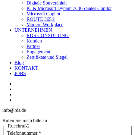
Digitale Souveränität
KI & Microsoft Dynamics 365 Sales Copilot
Microsoft Copilot
ROUTE 365®
Modern Workplace
UNTERNEHMEN
RDS CONSULTING
Kunden
Partner
Engagement
Zertifikate und Siegel
Blog
KONTAKT
JOBS
linkedin
youtube
phone
email
info@rds.de
Rufen Sie mich bitte an
Rueckruf-2
Telefonnummer
*