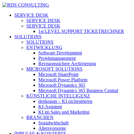
Skip
to
search
Menu
SERVICE DESK
main
SERVICE DESK
content
SERVICE DESK
1st LEVEL SUPPORT TICKETRECHNER
SOLUTIONS
SOLUTIONS
ENTWICKLUNG
Software Development
Projektmanagement
Revisionssichere Archivierung
MICROSOFT SOLUTIONS
Microsoft SharePoint
Microsoft Power Platform
Microsoft Dynamics 365
Microsoft Dynamics 365 Business Central
KÜNSTLICHE INTELLIGENZ
denkraum – KI orchestrieren
KI-Assistent
KI im Sales und Marketing
BRANCHEN
Sozialwirtschaft
Altersvorsorge
IMPULSE & KONZEPTE