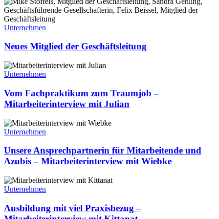
Neues
Company“
Mitglied
der
Geschäftsleitung
Unternehmen
Neues Mitglied der Geschäftsleitung
Vom
Fachpraktikum
Unternehmen
zum
Traumjob
Vom Fachpraktikum zum Traumjob –
–
Mitarbeiterinterview mit Julian
Mitarbeiterinterview
mit
Unsere
Julian
Ansprechpartnerin
Unternehmen
für
Mitarbeitende
Unsere Ansprechpartnerin für Mitarbeitende und
und
Azubis – Mitarbeiterinterview mit Wiebke
Azubis
–
Ausbildung
Mitarbeiterinterview
mit
Unternehmen
mit
viel
Wiebke
Praxisbezug
Ausbildung mit viel Praxisbezug –
–
Mitarbeiterinterview mit Kittanat