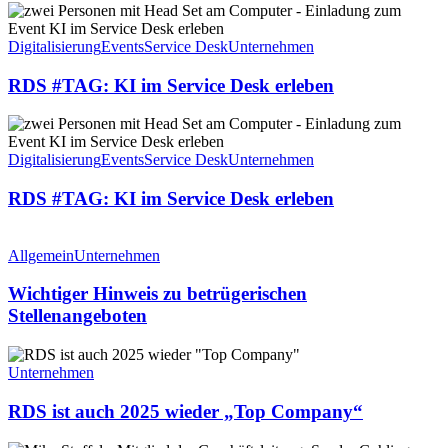
RDS
#TAG:
KI
Digitalisierung
Events
Service Desk
Unternehmen
im
Service
RDS #TAG: KI im Service Desk erleben
Desk
erleben
RDS
#TAG:
KI
Digitalisierung
Events
Service Desk
Unternehmen
im
Service
RDS #TAG: KI im Service Desk erleben
Desk
erleben
Wichtiger
Hinweis
Allgemein
Unternehmen
zu
betrügerischen
Wichtiger Hinweis zu betrügerischen
Stellenangeboten
Stellenangeboten
RDS
ist
Unternehmen
auch
2025
RDS ist auch 2025 wieder „Top Company“
wieder
„Top