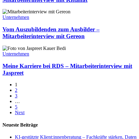
Mitarbeiterinterview
mit
Vom
Kittanat
Auszubildenden
Unternehmen
zum
Ausbilder
Vom Auszubildenden zum Ausbilder –
–
Mitarbeiterinterview mit Gereon
Mitarbeiterinterview
mit
Meine
Gereon
Karriere
Unternehmen
bei
RDS
Meine Karriere bei RDS – Mitarbeiterinterview mit
–
Jaspreet
Mitarbeiterinterview
mit
1
Jaspreet
2
3
…
5
Next
Neueste Beiträge
KI-gestützte Klient:innenberatung – Fachkräfte stärken, Daten