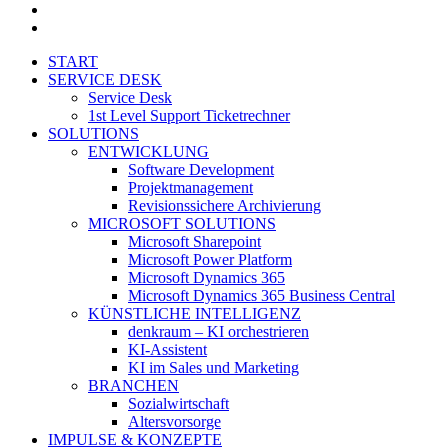
phone
email
Close
START
Menu
SERVICE DESK
Service Desk
1st Level Support Ticketrechner
SOLUTIONS
ENTWICKLUNG
Software Development
Projektmanagement
Revisionssichere Archivierung
MICROSOFT SOLUTIONS
Microsoft Sharepoint
Microsoft Power Platform
Microsoft Dynamics 365
Microsoft Dynamics 365 Business Central
KÜNSTLICHE INTELLIGENZ
denkraum – KI orchestrieren
KI-Assistent
KI im Sales und Marketing
BRANCHEN
Sozialwirtschaft
Altersvorsorge
IMPULSE & KONZEPTE