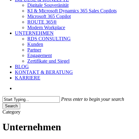
Digitale Souveränität
KI & Microsoft Dynamics 365 Sales Copilots
Microsoft 365 Copilot
ROUTE 365®
Modern Workplace
UNTERNEHMEN
RDS CONSULTING
Kunden
Partner
Engagement
Zertifikate und Siegel
BLOG
KONTAKT & BERATUNG
KARRIERE
search
Press enter to begin your search
Search
Close
Category
Search
Unternehmen