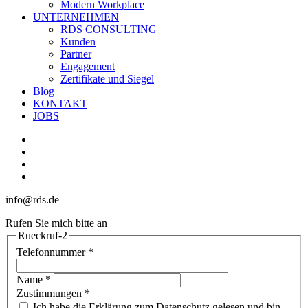
Modern Workplace
UNTERNEHMEN
RDS CONSULTING
Kunden
Partner
Engagement
Zertifikate und Siegel
Blog
KONTAKT
JOBS
linkedin
youtube
phone
email
info@rds.de
Rufen Sie mich bitte an
Rueckruf-2
Telefonnummer
*
Name
*
Zustimmungen
*
Ich habe die Erklärung zum Datenschutz gelesen und bin