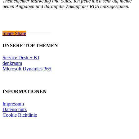
Themenfelder Marketing und Sales. Ich freue mich sehr auf meine
neuen Aufgaben und darauf die Zukunft der RDS mitzugestalten.
Zu meinem LinkedIn Profil
Share
Share
Share
UNSERE TOP THEMEN
Service Desk + KI
denkraum
Microsoft Dynamics 365
INFORMATIONEN
Impressum
Datenschutz
Cookie Richtlinie