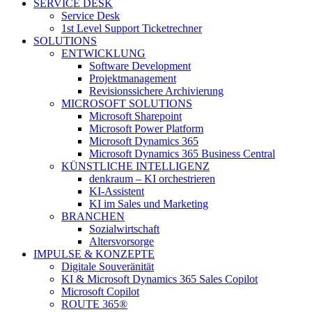
Menu
SERVICE DESK
Service Desk
1st Level Support Ticketrechner
SOLUTIONS
ENTWICKLUNG
Software Development
Projektmanagement
Revisionssichere Archivierung
MICROSOFT SOLUTIONS
Microsoft Sharepoint
Microsoft Power Platform
Microsoft Dynamics 365
Microsoft Dynamics 365 Business Central
KÜNSTLICHE INTELLIGENZ
denkraum – KI orchestrieren
KI-Assistent
KI im Sales und Marketing
BRANCHEN
Sozialwirtschaft
Altersvorsorge
IMPULSE & KONZEPTE
Digitale Souveränität
KI & Microsoft Dynamics 365 Sales Copilot
Microsoft Copilot
ROUTE 365®