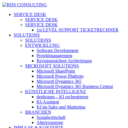
Skip
to
search
Menu
SERVICE DESK
main
SERVICE DESK
content
SERVICE DESK
1st LEVEL SUPPORT TICKETRECHNER
SOLUTIONS
SOLUTIONS
ENTWICKLUNG
Software Development
Projektmanagement
Revisionssichere Archivierung
MICROSOFT SOLUTIONS
Microsoft SharePoint
Microsoft Power Platform
Microsoft Dynamics 365
Microsoft Dynamics 365 Business Central
KÜNSTLICHE INTELLIGENZ
denkraum – KI orchestrieren
KI-Assistent
KI im Sales und Marketing
BRANCHEN
Sozialwirtschaft
Altersvorsorge
IMPULSE & KONZEPTE