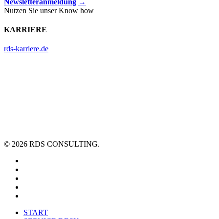
Newsletteranmeldung
→
Nutzen Sie unser Know how
KARRIERE
rds-karriere.de
© 2026 RDS CONSULTING.
linkedin
youtube
xing
phone
email
Close
START