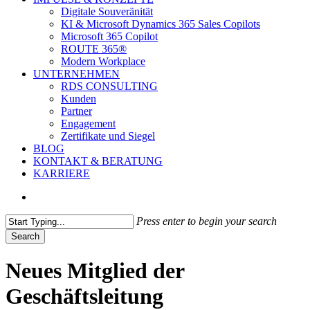
Digitale Souveränität
KI & Microsoft Dynamics 365 Sales Copilots
Microsoft 365 Copilot
ROUTE 365®
Modern Workplace
UNTERNEHMEN
RDS CONSULTING
Kunden
Partner
Engagement
Zertifikate und Siegel
BLOG
KONTAKT & BERATUNG
KARRIERE
search
Press enter to begin your search
Search
Close
Search
Neues Mitglied der
Geschäftsleitung