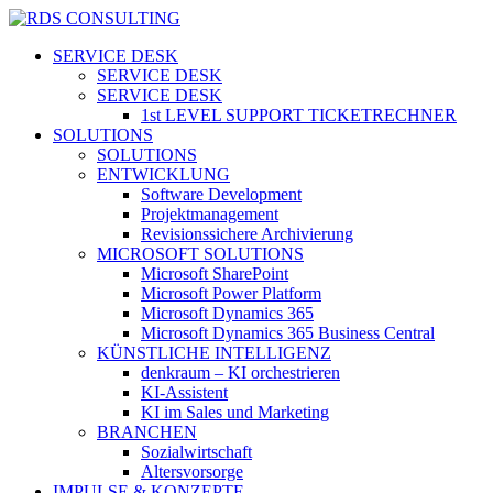
Skip
to
search
Menu
SERVICE DESK
main
SERVICE DESK
content
SERVICE DESK
1st LEVEL SUPPORT TICKETRECHNER
SOLUTIONS
SOLUTIONS
ENTWICKLUNG
Software Development
Projektmanagement
Revisionssichere Archivierung
MICROSOFT SOLUTIONS
Microsoft SharePoint
Microsoft Power Platform
Microsoft Dynamics 365
Microsoft Dynamics 365 Business Central
KÜNSTLICHE INTELLIGENZ
denkraum – KI orchestrieren
KI-Assistent
KI im Sales und Marketing
BRANCHEN
Sozialwirtschaft
Altersvorsorge
IMPULSE & KONZEPTE