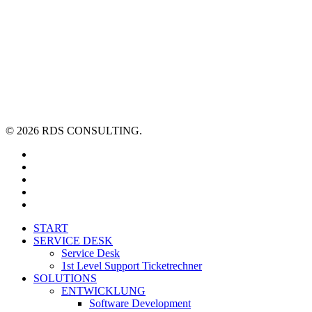
© 2026 RDS CONSULTING.
linkedin
youtube
xing
phone
email
Close
START
Menu
SERVICE DESK
Service Desk
1st Level Support Ticketrechner
SOLUTIONS
ENTWICKLUNG
Software Development