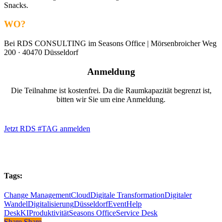
Snacks.
WO?
Bei RDS CONSULTING im Seasons Office | Mörsenbroicher Weg
200 · 40470 Düsseldorf
Anmeldung
Die Teilnahme ist kostenfrei. Da die Raumkapazität begrenzt ist,
bitten wir Sie um eine Anmeldung.
Jetzt RDS #TAG anmelden
Tags:
Change Management
Cloud
Digitale Transformation
Digitaler
Wandel
Digitalisierung
Düsseldorf
Event
Help
Desk
KI
Produktivität
Seasons Office
Service Desk
Share
Share
Share