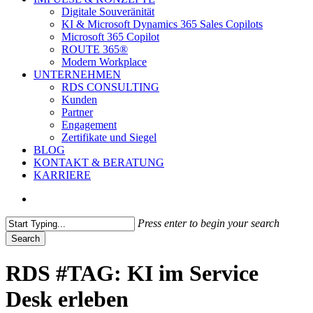
Digitale Souveränität
KI & Microsoft Dynamics 365 Sales Copilots
Microsoft 365 Copilot
ROUTE 365®
Modern Workplace
UNTERNEHMEN
RDS CONSULTING
Kunden
Partner
Engagement
Zertifikate und Siegel
BLOG
KONTAKT & BERATUNG
KARRIERE
search
Press enter to begin your search
Search
Close
Search
RDS #TAG: KI im Service
Desk erleben