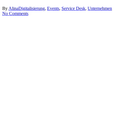
By
Alina
Digitalisierung
,
Events
,
Service Desk
,
Unternehmen
No Comments