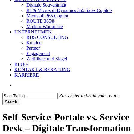
Digitale Souveränität
KI & Microsoft Dynamics 365 Sales Copilots
Microsoft 365 Copilot
ROUTE 365®
Modern Workplace
UNTERNEHMEN
RDS CONSULTING
Kunden
Partner
Engagement
Zertifikate und Siegel
BLOG
KONTAKT & BERATUNG
KARRIERE
search
Press enter to begin your search
Search
Close
Search
Self-Service-Portale vs. Service
Desk – Digitale Transformation