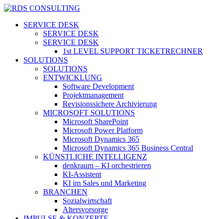
Skip
to
search
Menu
SERVICE DESK
main
SERVICE DESK
content
SERVICE DESK
1st LEVEL SUPPORT TICKETRECHNER
SOLUTIONS
SOLUTIONS
ENTWICKLUNG
Software Development
Projektmanagement
Revisionssichere Archivierung
MICROSOFT SOLUTIONS
Microsoft SharePoint
Microsoft Power Platform
Microsoft Dynamics 365
Microsoft Dynamics 365 Business Central
KÜNSTLICHE INTELLIGENZ
denkraum – KI orchestrieren
KI-Assistent
KI im Sales und Marketing
BRANCHEN
Sozialwirtschaft
Altersvorsorge
IMPULSE & KONZEPTE