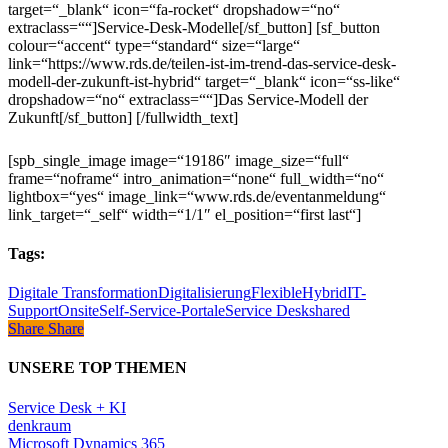
target=“_blank“ icon=“fa-rocket“ dropshadow=“no“
extraclass=““]Service-Desk-Modelle[/sf_button] [sf_button
colour=“accent“ type=“standard“ size=“large“
link=“https://www.rds.de/teilen-ist-im-trend-das-service-desk-
modell-der-zukunft-ist-hybrid“ target=“_blank“ icon=“ss-like“
dropshadow=“no“ extraclass=““]Das Service-Modell der
Zukunft[/sf_button] [/fullwidth_text]
[spb_single_image image=“19186″ image_size=“full“
frame=“noframe“ intro_animation=“none“ full_width=“no“
lightbox=“yes“ image_link=“www.rds.de/eventanmeldung“
link_target=“_self“ width=“1/1″ el_position=“first last“]
Tags:
Digitale Transformation
Digitalisierung
Flexible
Hybrid
IT-
Support
Onsite
Self-Service-Portale
Service Desk
shared
Share
Share
Share
UNSERE TOP THEMEN
Service Desk + KI
denkraum
Microsoft Dynamics 365