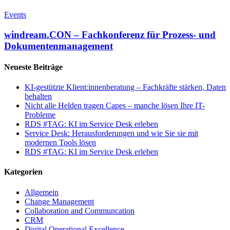
windream.CON
–
Events
Fachkonferenz
für
windream.CON – Fachkonferenz für Prozess- und
Prozess-
Dokumentenmanagement
und
Dokumentenmanagement
Neueste Beiträge
KI-gestützte Klient:innenberatung – Fachkräfte stärken, Daten
behalten
Nicht alle Helden tragen Capes – manche lösen Ihre IT-
Probleme
RDS #TAG: KI im Service Desk erleben
Service Desk: Herausforderungen und wie Sie sie mit
modernen Tools lösen
RDS #TAG: KI im Service Desk erleben
Kategorien
Allgemein
Change Management
Collaboration and Communcation
CRM
Digital Operational Excellence