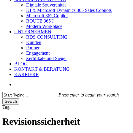
Digitale Souveränität
KI & Microsoft Dynamics 365 Sales Copilots
Microsoft 365 Copilot
ROUTE 365®
Modern Workplace
UNTERNEHMEN
RDS CONSULTING
Kunden
Partner
Engagement
Zertifikate und Siegel
BLOG
KONTAKT & BERATUNG
KARRIERE
search
Press enter to begin your search
Search
Close
Tag
Search
Revisionssicherheit