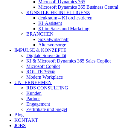
Microsoft Dynamics 365
Microsoft Dynamics 365 Business Central
KÜNSTLICHE INTELLIGENZ
denkraum – KI orchestrieren
KI-Assistent
KI im Sales und Marketing
BRANCHEN
Sozialwirtschaft
Altersvorsorge
IMPULSE & KONZEPTE
Digitale Souveränität
KI & Microsoft Dynamics 365 Sales Copilot
Microsoft Copilot
ROUTE 365®
Modern Workplace
UNTERNEHMEN
RDS CONSULTING
Kunden
Partner
Engagement
Zertifikate und Siegel
Blog
KONTAKT
JOBS