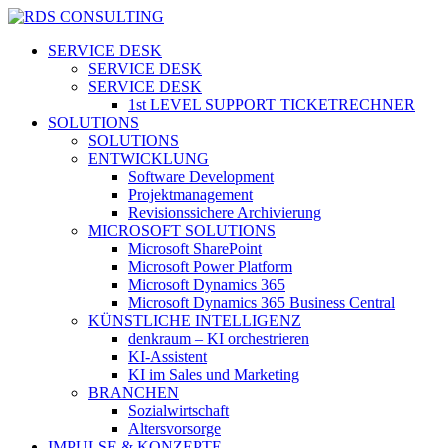
Skip
to
search
Menu
SERVICE DESK
main
SERVICE DESK
content
SERVICE DESK
1st LEVEL SUPPORT TICKETRECHNER
SOLUTIONS
SOLUTIONS
ENTWICKLUNG
Software Development
Projektmanagement
Revisionssichere Archivierung
MICROSOFT SOLUTIONS
Microsoft SharePoint
Microsoft Power Platform
Microsoft Dynamics 365
Microsoft Dynamics 365 Business Central
KÜNSTLICHE INTELLIGENZ
denkraum – KI orchestrieren
KI-Assistent
KI im Sales und Marketing
BRANCHEN
Sozialwirtschaft
Altersvorsorge
IMPULSE & KONZEPTE