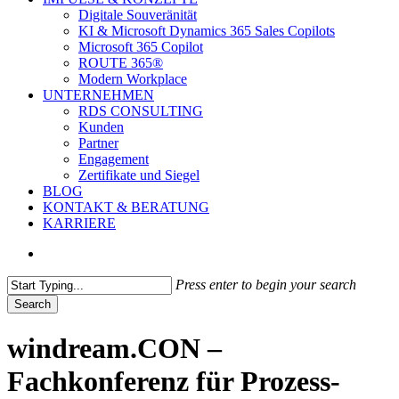
Digitale Souveränität
KI & Microsoft Dynamics 365 Sales Copilots
Microsoft 365 Copilot
ROUTE 365®
Modern Workplace
UNTERNEHMEN
RDS CONSULTING
Kunden
Partner
Engagement
Zertifikate und Siegel
BLOG
KONTAKT & BERATUNG
KARRIERE
search
Press enter to begin your search
Search
Close
Search
windream.CON –
Fachkonferenz für Prozess-