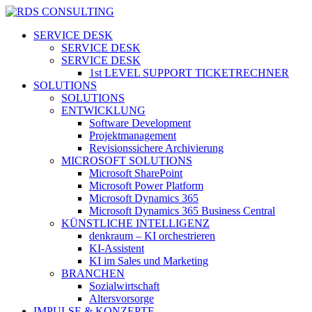
Skip
to
search
Menu
SERVICE DESK
main
SERVICE DESK
content
SERVICE DESK
1st LEVEL SUPPORT TICKETRECHNER
SOLUTIONS
SOLUTIONS
ENTWICKLUNG
Software Development
Projektmanagement
Revisionssichere Archivierung
MICROSOFT SOLUTIONS
Microsoft SharePoint
Microsoft Power Platform
Microsoft Dynamics 365
Microsoft Dynamics 365 Business Central
KÜNSTLICHE INTELLIGENZ
denkraum – KI orchestrieren
KI-Assistent
KI im Sales und Marketing
BRANCHEN
Sozialwirtschaft
Altersvorsorge
IMPULSE & KONZEPTE