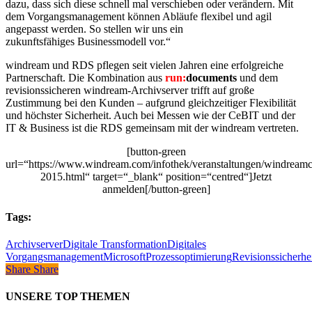
dazu, dass sich diese schnell mal verschieben oder verändern. Mit
dem Vorgangsmanagement können Abläufe flexibel und agil
angepasst werden. So stellen wir uns ein
zukunftsfähiges Businessmodell vor.“
windream und RDS pflegen seit vielen Jahren eine erfolgreiche
Partnerschaft. Die Kombination aus
run:
documents
und dem
revisionssicheren windream-Archivserver trifft auf große
Zustimmung bei den Kunden – aufgrund gleichzeitiger Flexibilität
und höchster Sicherheit. Auch bei Messen wie der CeBIT und der
IT & Business ist die RDS gemeinsam mit der windream vertreten.
[button-green
url=“https://www.windream.com/infothek/veranstaltungen/windream
2015.html“ target=“_blank“ position=“centred“]Jetzt
anmelden[/button-green]
Tags:
Archivserver
Digitale Transformation
Digitales
Vorgangsmanagement
Microsoft
Prozessoptimierung
Revisionssicherhe
Share
Share
Share
UNSERE TOP THEMEN