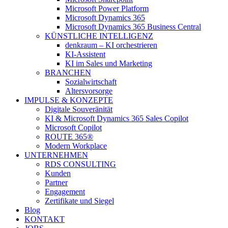
Microsoft Power Platform
Microsoft Dynamics 365
Microsoft Dynamics 365 Business Central
KÜNSTLICHE INTELLIGENZ
denkraum – KI orchestrieren
KI-Assistent
KI im Sales und Marketing
BRANCHEN
Sozialwirtschaft
Altersvorsorge
IMPULSE & KONZEPTE
Digitale Souveränität
KI & Microsoft Dynamics 365 Sales Copilot
Microsoft Copilot
ROUTE 365®
Modern Workplace
UNTERNEHMEN
RDS CONSULTING
Kunden
Partner
Engagement
Zertifikate und Siegel
Blog
KONTAKT