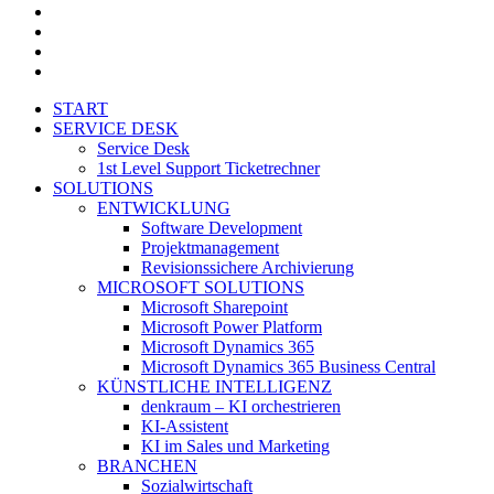
youtube
xing
phone
email
Close
START
Menu
SERVICE DESK
Service Desk
1st Level Support Ticketrechner
SOLUTIONS
ENTWICKLUNG
Software Development
Projektmanagement
Revisionssichere Archivierung
MICROSOFT SOLUTIONS
Microsoft Sharepoint
Microsoft Power Platform
Microsoft Dynamics 365
Microsoft Dynamics 365 Business Central
KÜNSTLICHE INTELLIGENZ
denkraum – KI orchestrieren
KI-Assistent
KI im Sales und Marketing
BRANCHEN
Sozialwirtschaft