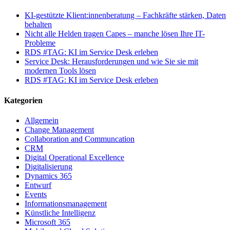
die
KI-gestützte Klient:innenberatung – Fachkräfte stärken, Daten
Customer
behalten
Experience
Nicht alle Helden tragen Capes – manche lösen Ihre IT-
Probleme
RDS #TAG: KI im Service Desk erleben
Service Desk: Herausforderungen und wie Sie sie mit
modernen Tools lösen
RDS #TAG: KI im Service Desk erleben
Kategorien
Allgemein
Change Management
Collaboration and Communcation
CRM
Digital Operational Excellence
Digitalisierung
Dynamics 365
Entwurf
Events
Informationsmanagement
Künstliche Intelligenz
Microsoft 365