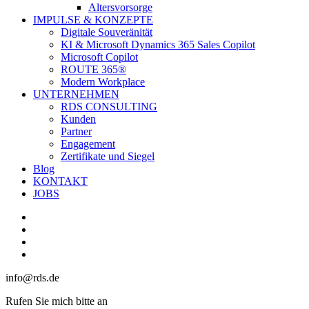
Altersvorsorge
IMPULSE & KONZEPTE
Digitale Souveränität
KI & Microsoft Dynamics 365 Sales Copilot
Microsoft Copilot
ROUTE 365®
Modern Workplace
UNTERNEHMEN
RDS CONSULTING
Kunden
Partner
Engagement
Zertifikate und Siegel
Blog
KONTAKT
JOBS
linkedin
youtube
phone
email
info@rds.de
Rufen Sie mich bitte an