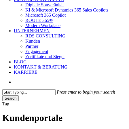
Digitale Souveränität
KI & Microsoft Dynamics 365 Sales Copilots
Microsoft 365 Copilot
ROUTE 365®
Modern Workplace
UNTERNEHMEN
RDS CONSULTING
Kunden
Partner
Engagement
Zertifikate und Siegel
BLOG
KONTAKT & BERATUNG
KARRIERE
search
Press enter to begin your search
Search
Close
Tag
Search
Kundenportale