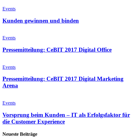
Kunden
gewinnen
Events
und
binden
Kunden gewinnen und binden
Pressemitteilung:
CeBIT
Events
2017
Digital
Pressemitteilung: CeBIT 2017 Digital Office
Office
Pressemitteilung:
CeBIT
Events
2017
Digital
Pressemitteilung: CeBIT 2017 Digital Marketing
Marketing
Arena
Arena
Vorsprung
beim
Events
Kunden
–
Vorsprung beim Kunden – IT als Erfolgsfaktor für
IT
die Customer Experience
als
Erfolgsfaktor
Neueste Beiträge
für