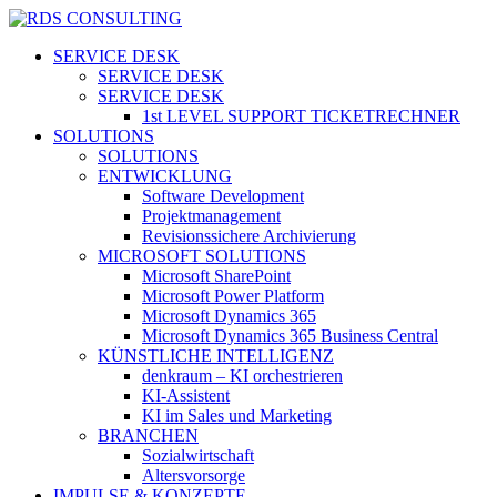
Skip
to
search
Menu
SERVICE DESK
main
SERVICE DESK
content
SERVICE DESK
1st LEVEL SUPPORT TICKETRECHNER
SOLUTIONS
SOLUTIONS
ENTWICKLUNG
Software Development
Projektmanagement
Revisionssichere Archivierung
MICROSOFT SOLUTIONS
Microsoft SharePoint
Microsoft Power Platform
Microsoft Dynamics 365
Microsoft Dynamics 365 Business Central
KÜNSTLICHE INTELLIGENZ
denkraum – KI orchestrieren
KI-Assistent
KI im Sales und Marketing
BRANCHEN
Sozialwirtschaft
Altersvorsorge
IMPULSE & KONZEPTE