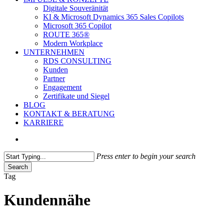
Digitale Souveränität
KI & Microsoft Dynamics 365 Sales Copilots
Microsoft 365 Copilot
ROUTE 365®
Modern Workplace
UNTERNEHMEN
RDS CONSULTING
Kunden
Partner
Engagement
Zertifikate und Siegel
BLOG
KONTAKT & BERATUNG
KARRIERE
search
Press enter to begin your search
Search
Close
Tag
Search
Kundennähe