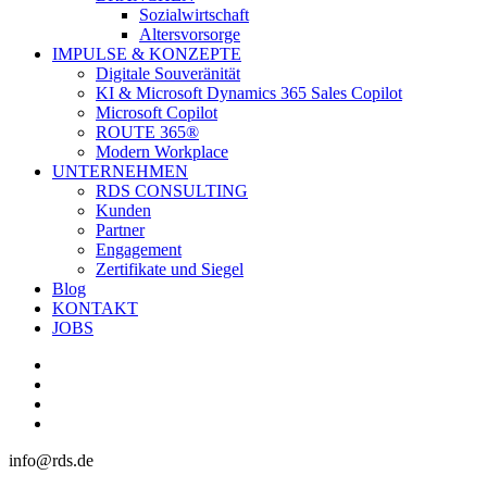
Sozialwirtschaft
Altersvorsorge
IMPULSE & KONZEPTE
Digitale Souveränität
KI & Microsoft Dynamics 365 Sales Copilot
Microsoft Copilot
ROUTE 365®
Modern Workplace
UNTERNEHMEN
RDS CONSULTING
Kunden
Partner
Engagement
Zertifikate und Siegel
Blog
KONTAKT
JOBS
linkedin
youtube
phone
email
info@rds.de