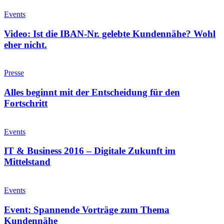
Video:
Ist
Events
die
IBAN-
Video: Ist die IBAN-Nr. gelebte Kundennähe? Wohl
Nr.
eher nicht.
gelebte
Kundennähe?
Alles
Wohl
beginnt
Presse
eher
mit
nicht.
der
Alles beginnt mit der Entscheidung für den
Entscheidung
Fortschritt
für
den
IT
Fortschritt
&
Events
Business
2016
IT & Business 2016 – Digitale Zukunft im
–
Mittelstand
Digitale
Zukunft
Event:
im
Spannende
Events
Mittelstand
Vorträge
zum
Event: Spannende Vorträge zum Thema
Thema
Kundennähe