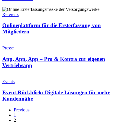
Kundennähe
Onlineplattform
für
Referenz
die
Ersterfassung
Onlineplattform für die Ersterfassung von
von
Mitgliedern
Mitgliedern
App,
App,
Presse
App
–
App, App, App – Pro & Kontra zur eigenen
Pro
Vertriebsapp
&
Kontra
Event-
zur
Rückblick:
Events
eigenen
Digitale
Vertriebsapp
Lösungen
Event-Rückblick: Digitale Lösungen für mehr
für
Kundennähe
mehr
Kundennähe
Previous
1
2