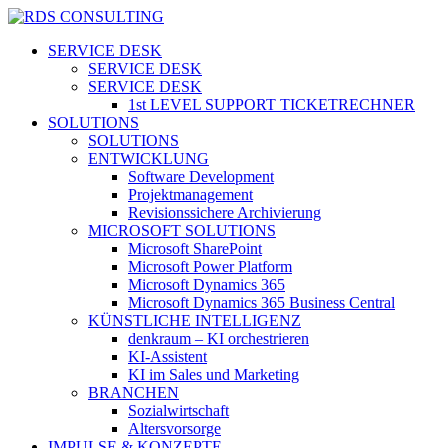
Skip
to
search
Menu
SERVICE DESK
main
SERVICE DESK
content
SERVICE DESK
1st LEVEL SUPPORT TICKETRECHNER
SOLUTIONS
SOLUTIONS
ENTWICKLUNG
Software Development
Projektmanagement
Revisionssichere Archivierung
MICROSOFT SOLUTIONS
Microsoft SharePoint
Microsoft Power Platform
Microsoft Dynamics 365
Microsoft Dynamics 365 Business Central
KÜNSTLICHE INTELLIGENZ
denkraum – KI orchestrieren
KI-Assistent
KI im Sales und Marketing
BRANCHEN
Sozialwirtschaft
Altersvorsorge
IMPULSE & KONZEPTE