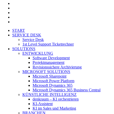
linkedin
youtube
xing
phone
email
Close
START
Menu
SERVICE DESK
Service Desk
1st Level Support Ticketrechner
SOLUTIONS
ENTWICKLUNG
Software Development
Projektmanagement
Revisionssichere Archivierung
MICROSOFT SOLUTIONS
Microsoft Sharepoint
Microsoft Power Platform
Microsoft Dynamics 365
Microsoft Dynamics 365 Business Central
KÜNSTLICHE INTELLIGENZ
denkraum – KI orchestrieren
KI-Assistent
KI im Sales und Marketing
BRANCHEN