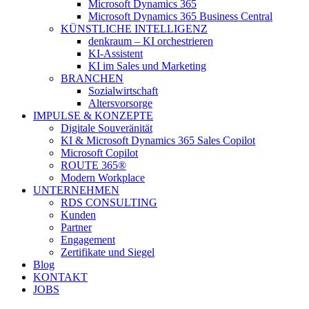
Microsoft Dynamics 365
Microsoft Dynamics 365 Business Central
KÜNSTLICHE INTELLIGENZ
denkraum – KI orchestrieren
KI-Assistent
KI im Sales und Marketing
BRANCHEN
Sozialwirtschaft
Altersvorsorge
IMPULSE & KONZEPTE
Digitale Souveränität
KI & Microsoft Dynamics 365 Sales Copilot
Microsoft Copilot
ROUTE 365®
Modern Workplace
UNTERNEHMEN
RDS CONSULTING
Kunden
Partner
Engagement
Zertifikate und Siegel
Blog
KONTAKT
JOBS