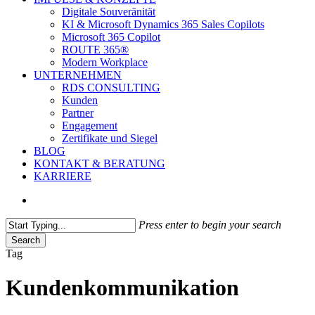
Digitale Souveränität
KI & Microsoft Dynamics 365 Sales Copilots
Microsoft 365 Copilot
ROUTE 365®
Modern Workplace
UNTERNEHMEN
RDS CONSULTING
Kunden
Partner
Engagement
Zertifikate und Siegel
BLOG
KONTAKT & BERATUNG
KARRIERE
search
Press enter to begin your search
Search
Close
Tag
Search
Kundenkommunikation