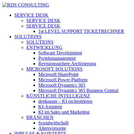
Skip
to
search
Menu
SERVICE DESK
main
SERVICE DESK
content
SERVICE DESK
1st LEVEL SUPPORT TICKETRECHNER
SOLUTIONS
SOLUTIONS
ENTWICKLUNG
Software Development
Projektmanagement
Revisionssichere Archivierung
MICROSOFT SOLUTIONS
Microsoft SharePoint
Microsoft Power Platform
Microsoft Dynamics 365
Microsoft Dynamics 365 Business Central
KÜNSTLICHE INTELLIGENZ
denkraum – KI orchestrieren
KI-Assistent
KI im Sales und Marketing
BRANCHEN
Sozialwirtschaft
Altersvorsorge
IMPULSE & KONZEPTE