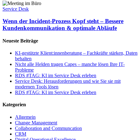
Wenn
der
Service Desk
Incident-
Prozess
Wenn der Incident-Prozess Kopf steht – Bessere
Kopf
Kundenkommunikation & optimale Abläufe
steht
–
Neueste Beiträge
Bessere
Kundenkommunikation
KI-gestützte Klient:innenberatung – Fachkräfte stärken, Daten
&
behalten
optimale
Nicht alle Helden tragen Capes – manche lösen Ihre IT-
Abläufe
Probleme
RDS #TAG: KI im Service Desk erleben
Service Desk: Herausforderungen und wie Sie sie mit
modernen Tools lösen
RDS #TAG: KI im Service Desk erleben
Kategorien
Allgemein
Change Management
Collaboration and Communcation
CRM
Digital Operational Excellence