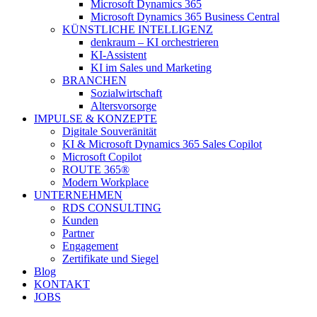
Microsoft Dynamics 365
Microsoft Dynamics 365 Business Central
KÜNSTLICHE INTELLIGENZ
denkraum – KI orchestrieren
KI-Assistent
KI im Sales und Marketing
BRANCHEN
Sozialwirtschaft
Altersvorsorge
IMPULSE & KONZEPTE
Digitale Souveränität
KI & Microsoft Dynamics 365 Sales Copilot
Microsoft Copilot
ROUTE 365®
Modern Workplace
UNTERNEHMEN
RDS CONSULTING
Kunden
Partner
Engagement
Zertifikate und Siegel
Blog
KONTAKT
JOBS