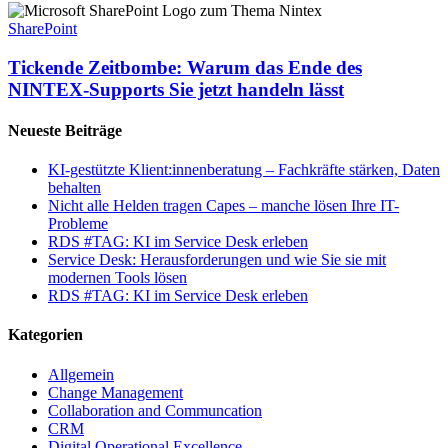
Tickende
Zeitbombe:
SharePoint
Warum
das
Tickende Zeitbombe: Warum das Ende des
Ende
NINTEX-Supports Sie jetzt handeln lässt
des
NINTEX-
Neueste Beiträge
Supports
Sie
KI-gestützte Klient:innenberatung – Fachkräfte stärken, Daten
jetzt
behalten
handeln
Nicht alle Helden tragen Capes – manche lösen Ihre IT-
lässt
Probleme
RDS #TAG: KI im Service Desk erleben
Service Desk: Herausforderungen und wie Sie sie mit
modernen Tools lösen
RDS #TAG: KI im Service Desk erleben
Kategorien
Allgemein
Change Management
Collaboration and Communcation
CRM
Digital Operational Excellence