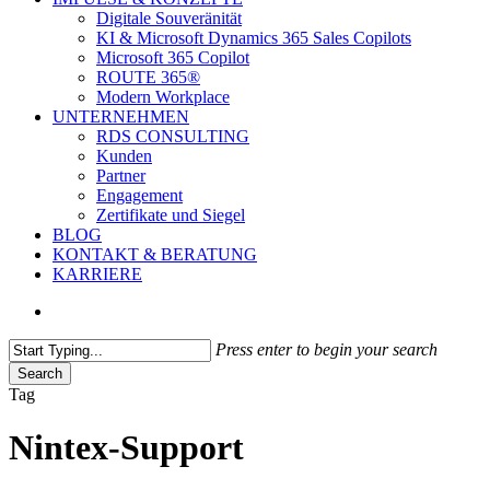
Digitale Souveränität
KI & Microsoft Dynamics 365 Sales Copilots
Microsoft 365 Copilot
ROUTE 365®
Modern Workplace
UNTERNEHMEN
RDS CONSULTING
Kunden
Partner
Engagement
Zertifikate und Siegel
BLOG
KONTAKT & BERATUNG
KARRIERE
search
Press enter to begin your search
Search
Close
Tag
Search
Nintex-Support