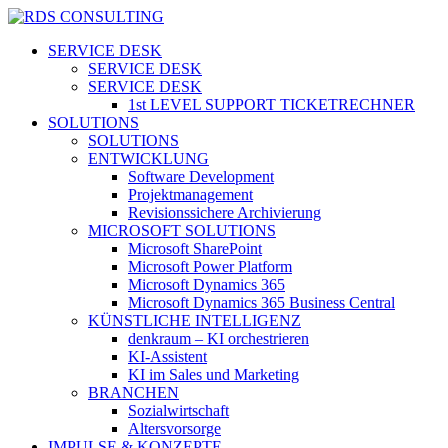
Skip
to
search
Menu
SERVICE DESK
main
SERVICE DESK
content
SERVICE DESK
1st LEVEL SUPPORT TICKETRECHNER
SOLUTIONS
SOLUTIONS
ENTWICKLUNG
Software Development
Projektmanagement
Revisionssichere Archivierung
MICROSOFT SOLUTIONS
Microsoft SharePoint
Microsoft Power Platform
Microsoft Dynamics 365
Microsoft Dynamics 365 Business Central
KÜNSTLICHE INTELLIGENZ
denkraum – KI orchestrieren
KI-Assistent
KI im Sales und Marketing
BRANCHEN
Sozialwirtschaft
Altersvorsorge
IMPULSE & KONZEPTE