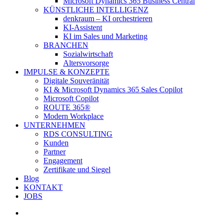
Microsoft Dynamics 365 Business Central
KÜNSTLICHE INTELLIGENZ
denkraum – KI orchestrieren
KI-Assistent
KI im Sales und Marketing
BRANCHEN
Sozialwirtschaft
Altersvorsorge
IMPULSE & KONZEPTE
Digitale Souveränität
KI & Microsoft Dynamics 365 Sales Copilot
Microsoft Copilot
ROUTE 365®
Modern Workplace
UNTERNEHMEN
RDS CONSULTING
Kunden
Partner
Engagement
Zertifikate und Siegel
Blog
KONTAKT
JOBS
linkedin