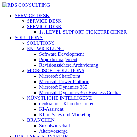
Skip
to
search
Menu
SERVICE DESK
main
SERVICE DESK
content
SERVICE DESK
1st LEVEL SUPPORT TICKETRECHNER
SOLUTIONS
SOLUTIONS
ENTWICKLUNG
Software Development
Projektmanagement
Revisionssichere Archivierung
MICROSOFT SOLUTIONS
Microsoft SharePoint
Microsoft Power Platform
Microsoft Dynamics 365
Microsoft Dynamics 365 Business Central
KÜNSTLICHE INTELLIGENZ
denkraum – KI orchestrieren
KI-Assistent
KI im Sales und Marketing
BRANCHEN
Sozialwirtschaft
Altersvorsorge
IMPULSE & KONZEPTE