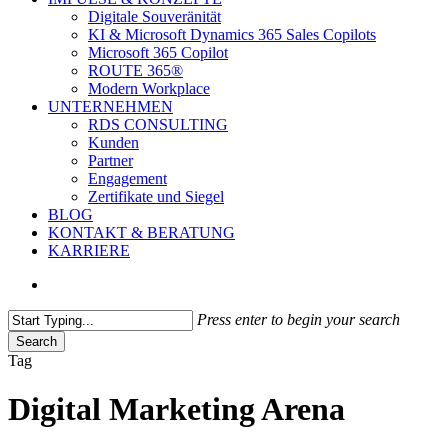
Digitale Souveränität
KI & Microsoft Dynamics 365 Sales Copilots
Microsoft 365 Copilot
ROUTE 365®
Modern Workplace
UNTERNEHMEN
RDS CONSULTING
Kunden
Partner
Engagement
Zertifikate und Siegel
BLOG
KONTAKT & BERATUNG
KARRIERE
search
Press enter to begin your search
Search
Close
Tag
Search
Digital Marketing Arena