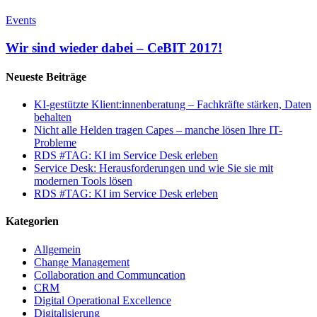
Wir
sind
Events
wieder
dabei
Wir sind wieder dabei – CeBIT 2017!
–
CeBIT
Neueste Beiträge
2017!
KI-gestützte Klient:innenberatung – Fachkräfte stärken, Daten
behalten
Nicht alle Helden tragen Capes – manche lösen Ihre IT-
Probleme
RDS #TAG: KI im Service Desk erleben
Service Desk: Herausforderungen und wie Sie sie mit
modernen Tools lösen
RDS #TAG: KI im Service Desk erleben
Kategorien
Allgemein
Change Management
Collaboration and Communcation
CRM
Digital Operational Excellence
Digitalisierung