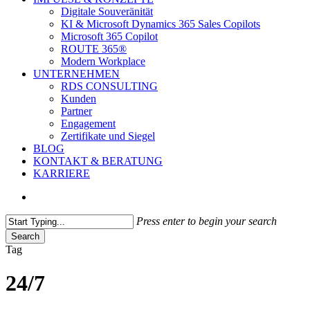
Digitale Souveränität
KI & Microsoft Dynamics 365 Sales Copilots
Microsoft 365 Copilot
ROUTE 365®
Modern Workplace
UNTERNEHMEN
RDS CONSULTING
Kunden
Partner
Engagement
Zertifikate und Siegel
BLOG
KONTAKT & BERATUNG
KARRIERE
search
Press enter to begin your search
Search
Close
Tag
Search
24/7