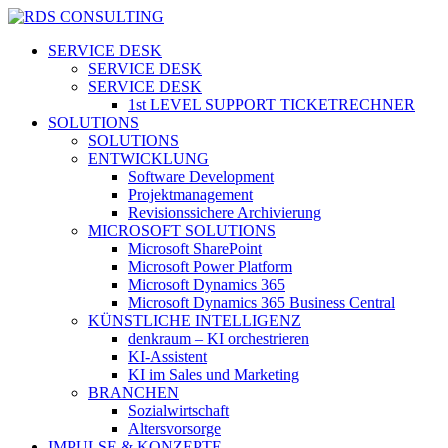
Skip
to
search
Menu
SERVICE DESK
main
SERVICE DESK
content
SERVICE DESK
1st LEVEL SUPPORT TICKETRECHNER
SOLUTIONS
SOLUTIONS
ENTWICKLUNG
Software Development
Projektmanagement
Revisionssichere Archivierung
MICROSOFT SOLUTIONS
Microsoft SharePoint
Microsoft Power Platform
Microsoft Dynamics 365
Microsoft Dynamics 365 Business Central
KÜNSTLICHE INTELLIGENZ
denkraum – KI orchestrieren
KI-Assistent
KI im Sales und Marketing
BRANCHEN
Sozialwirtschaft
Altersvorsorge
IMPULSE & KONZEPTE