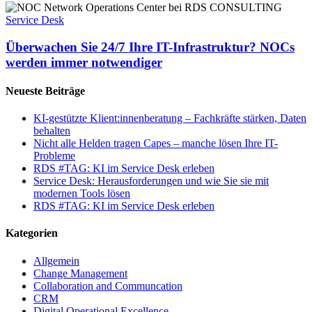
Überwachen
Sie
Service Desk
24/7
Ihre
Überwachen Sie 24/7 Ihre IT-Infrastruktur? NOCs
IT-
werden immer notwendiger
Infrastruktur?
NOCs
Neueste Beiträge
werden
immer
KI-gestützte Klient:innenberatung – Fachkräfte stärken, Daten
notwendiger
behalten
Nicht alle Helden tragen Capes – manche lösen Ihre IT-
Probleme
RDS #TAG: KI im Service Desk erleben
Service Desk: Herausforderungen und wie Sie sie mit
modernen Tools lösen
RDS #TAG: KI im Service Desk erleben
Kategorien
Allgemein
Change Management
Collaboration and Communcation
CRM
Digital Operational Excellence