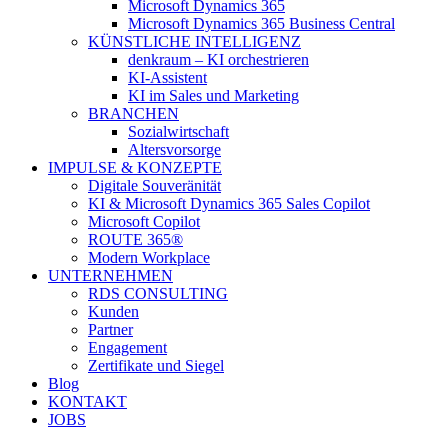
Microsoft Dynamics 365
Microsoft Dynamics 365 Business Central
KÜNSTLICHE INTELLIGENZ
denkraum – KI orchestrieren
KI-Assistent
KI im Sales und Marketing
BRANCHEN
Sozialwirtschaft
Altersvorsorge
IMPULSE & KONZEPTE
Digitale Souveränität
KI & Microsoft Dynamics 365 Sales Copilot
Microsoft Copilot
ROUTE 365®
Modern Workplace
UNTERNEHMEN
RDS CONSULTING
Kunden
Partner
Engagement
Zertifikate und Siegel
Blog
KONTAKT
JOBS