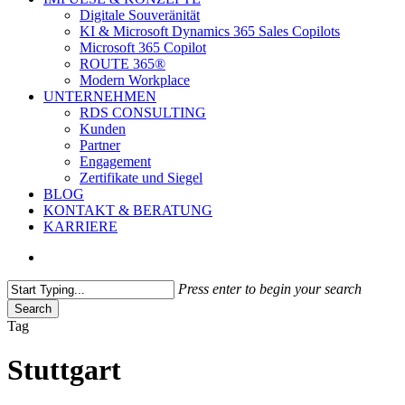
Digitale Souveränität
KI & Microsoft Dynamics 365 Sales Copilots
Microsoft 365 Copilot
ROUTE 365®
Modern Workplace
UNTERNEHMEN
RDS CONSULTING
Kunden
Partner
Engagement
Zertifikate und Siegel
BLOG
KONTAKT & BERATUNG
KARRIERE
search
Press enter to begin your search
Search
Close
Tag
Search
Stuttgart