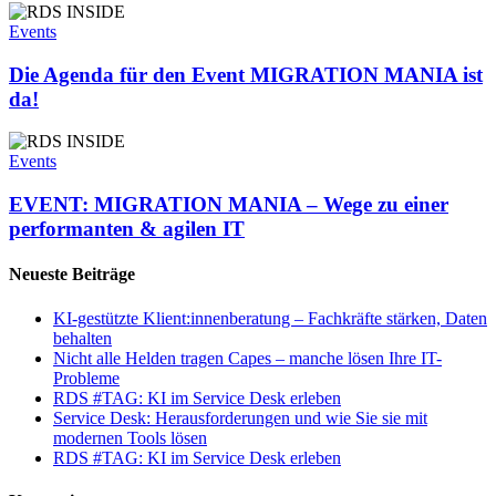
Die
Agenda
Events
für
den
Die Agenda für den Event MIGRATION MANIA ist
Event
da!
MIGRATION
MANIA
EVENT:
ist
MIGRATION
Events
da!
MANIA
–
EVENT: MIGRATION MANIA – Wege zu einer
Wege
performanten & agilen IT
zu
einer
Neueste Beiträge
performanten
&
KI-gestützte Klient:innenberatung – Fachkräfte stärken, Daten
agilen
behalten
IT
Nicht alle Helden tragen Capes – manche lösen Ihre IT-
Probleme
RDS #TAG: KI im Service Desk erleben
Service Desk: Herausforderungen und wie Sie sie mit
modernen Tools lösen
RDS #TAG: KI im Service Desk erleben