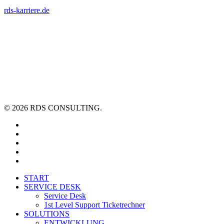
rds-karriere.de
© 2026 RDS CONSULTING.
linkedin
youtube
xing
phone
email
Close
START
Menu
SERVICE DESK
Service Desk
1st Level Support Ticketrechner
SOLUTIONS
ENTWICKLUNG