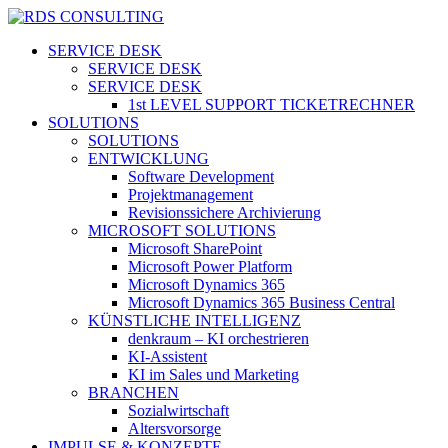
Skip
to
search
Menu
SERVICE DESK
main
SERVICE DESK
content
SERVICE DESK
1st LEVEL SUPPORT TICKETRECHNER
SOLUTIONS
SOLUTIONS
ENTWICKLUNG
Software Development
Projektmanagement
Revisionssichere Archivierung
MICROSOFT SOLUTIONS
Microsoft SharePoint
Microsoft Power Platform
Microsoft Dynamics 365
Microsoft Dynamics 365 Business Central
KÜNSTLICHE INTELLIGENZ
denkraum – KI orchestrieren
KI-Assistent
KI im Sales und Marketing
BRANCHEN
Sozialwirtschaft
Altersvorsorge
IMPULSE & KONZEPTE