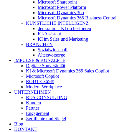
Microsoft Sharepoint
Microsoft Power Platform
Microsoft Dynamics 365
Microsoft Dynamics 365 Business Central
KÜNSTLICHE INTELLIGENZ
denkraum – KI orchestrieren
KI-Assistent
KI im Sales und Marketing
BRANCHEN
Sozialwirtschaft
Altersvorsorge
IMPULSE & KONZEPTE
Digitale Souveränität
KI & Microsoft Dynamics 365 Sales Copilot
Microsoft Copilot
ROUTE 365®
Modern Workplace
UNTERNEHMEN
RDS CONSULTING
Kunden
Partner
Engagement
Zertifikate und Siegel
Blog
KONTAKT