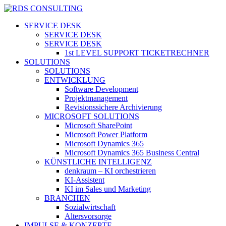
Skip
to
search
Menu
SERVICE DESK
main
SERVICE DESK
content
SERVICE DESK
1st LEVEL SUPPORT TICKETRECHNER
SOLUTIONS
SOLUTIONS
ENTWICKLUNG
Software Development
Projektmanagement
Revisionssichere Archivierung
MICROSOFT SOLUTIONS
Microsoft SharePoint
Microsoft Power Platform
Microsoft Dynamics 365
Microsoft Dynamics 365 Business Central
KÜNSTLICHE INTELLIGENZ
denkraum – KI orchestrieren
KI-Assistent
KI im Sales und Marketing
BRANCHEN
Sozialwirtschaft
Altersvorsorge
IMPULSE & KONZEPTE