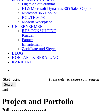
Digitale Souveränität
KI & Microsoft Dynamics 365 Sales Copilots
Microsoft 365 Copilot
ROUTE 365®
Modern Workplace
UNTERNEHMEN
RDS CONSULTING
Kunden
Partner
Engagement
Zertifikate und Siegel
BLOG
KONTAKT & BERATUNG
KARRIERE
search
Press enter to begin your search
Search
Close
Tag
Search
Project and Portfolio
Management