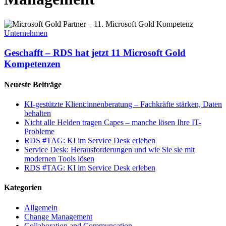
Geschafft
–
Unternehmen
RDS
hat
Geschafft – RDS hat jetzt 11 Microsoft Gold
jetzt
Kompetenzen
11
Microsoft
Neueste Beiträge
Gold
Kompetenzen
KI-gestützte Klient:innenberatung – Fachkräfte stärken, Daten
behalten
Nicht alle Helden tragen Capes – manche lösen Ihre IT-
Probleme
RDS #TAG: KI im Service Desk erleben
Service Desk: Herausforderungen und wie Sie sie mit
modernen Tools lösen
RDS #TAG: KI im Service Desk erleben
Kategorien
Allgemein
Change Management
Collaboration and Communcation