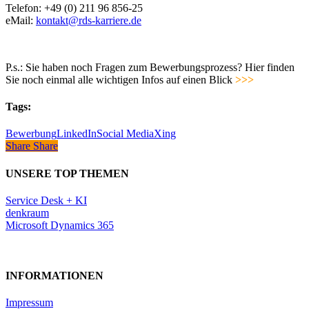
Telefon: +49 (0) 211 96 856-25
eMail:
kontakt@rds-karriere.de
P.s.: Sie haben noch Fragen zum Bewerbungsprozess? Hier finden
Sie noch einmal alle wichtigen Infos auf einen Blick
>>>
Tags:
Bewerbung
LinkedIn
Social Media
Xing
Share
Share
Share
UNSERE TOP THEMEN
Service Desk + KI
denkraum
Microsoft Dynamics 365
INFORMATIONEN
Impressum