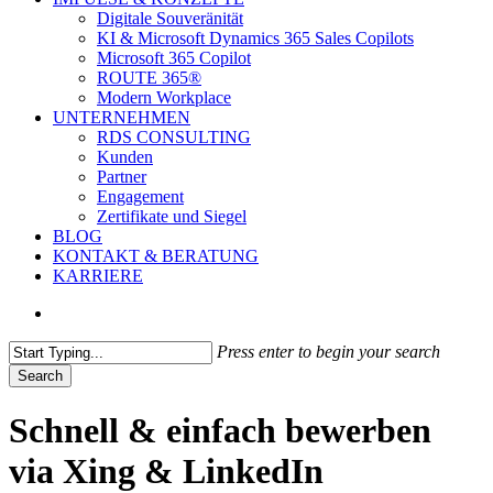
Digitale Souveränität
KI & Microsoft Dynamics 365 Sales Copilots
Microsoft 365 Copilot
ROUTE 365®
Modern Workplace
UNTERNEHMEN
RDS CONSULTING
Kunden
Partner
Engagement
Zertifikate und Siegel
BLOG
KONTAKT & BERATUNG
KARRIERE
search
Press enter to begin your search
Search
Close
Search
Schnell & einfach bewerben
via Xing & LinkedIn