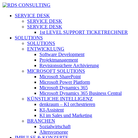
Skip
to
search
Menu
SERVICE DESK
main
SERVICE DESK
content
SERVICE DESK
1st LEVEL SUPPORT TICKETRECHNER
SOLUTIONS
SOLUTIONS
ENTWICKLUNG
Software Development
Projektmanagement
Revisionssichere Archivierung
MICROSOFT SOLUTIONS
Microsoft SharePoint
Microsoft Power Platform
Microsoft Dynamics 365
Microsoft Dynamics 365 Business Central
KÜNSTLICHE INTELLIGENZ
denkraum – KI orchestrieren
KI-Assistent
KI im Sales und Marketing
BRANCHEN
Sozialwirtschaft
Altersvorsorge
IMPULSE & KONZEPTE