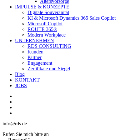
Altersvorsorge
IMPULSE & KONZEPTE
Digitale Souveränität
KI & Microsoft Dynamics 365 Sales Copilot
Microsoft Copilot
ROUTE 365®
Modern Workplace
UNTERNEHMEN
RDS CONSULTING
Kunden
Partner
Engagement
Zertifikate und Siegel
Blog
KONTAKT
JOBS
linkedin
youtube
phone
email
info@rds.de
Rufen Sie mich bitte an
Rueckruf-2