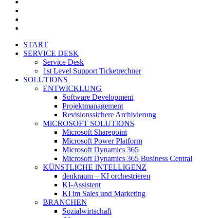
youtube
xing
phone
email
Close
START
Menu
SERVICE DESK
Service Desk
1st Level Support Ticketrechner
SOLUTIONS
ENTWICKLUNG
Software Development
Projektmanagement
Revisionssichere Archivierung
MICROSOFT SOLUTIONS
Microsoft Sharepoint
Microsoft Power Platform
Microsoft Dynamics 365
Microsoft Dynamics 365 Business Central
KÜNSTLICHE INTELLIGENZ
denkraum – KI orchestrieren
KI-Assistent
KI im Sales und Marketing
BRANCHEN
Sozialwirtschaft