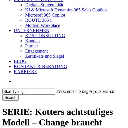
Digitale Souveränität
KI & Microsoft Dynamics 365 Sales Copilots
Microsoft 365 Copilot
ROUTE 365®
Modern Workplace
UNTERNEHMEN
RDS CONSULTING
Kunden
Partner
Engagement
Zertifikate und Siegel
BLOG
KONTAKT & BERATUNG
KARRIERE
search
Press enter to begin your search
Search
Close
Search
SERIE: Kotters achtstufiges
Modell – Change braucht