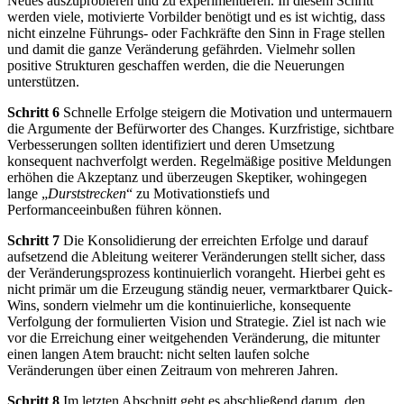
Neues auszuprobieren und zu experimentieren. In diesem Schritt
werden viele, motivierte Vorbilder benötigt und es ist wichtig, dass
nicht einzelne Führungs- oder Fachkräfte den Sinn in Frage stellen
und damit die ganze Veränderung gefährden. Vielmehr sollen
positive Strukturen geschaffen werden, die die Neuerungen
unterstützen.
Schritt 6
Schnelle Erfolge steigern die Motivation und untermauern
die Argumente der Befürworter des Changes. Kurzfristige, sichtbare
Verbesserungen sollten identifiziert und deren Umsetzung
konsequent nachverfolgt werden. Regelmäßige positive Meldungen
erhöhen die Akzeptanz und überzeugen Skeptiker, wohingegen
lange „
Durststrecken
“ zu Motivationstiefs und
Performanceeinbußen führen können.
Schritt 7
Die Konsolidierung der erreichten Erfolge und darauf
aufsetzend die Ableitung weiterer Veränderungen stellt sicher, dass
der Veränderungsprozess kontinuierlich vorangeht. Hierbei geht es
nicht primär um die Erzeugung ständig neuer, vermarktbarer Quick-
Wins, sondern vielmehr um die kontinuierliche, konsequente
Verfolgung der formulierten Vision und Strategie. Ziel ist nach wie
vor die Erreichung einer weitgehenden Veränderung, die mitunter
einen langen Atem braucht: nicht selten laufen solche
Veränderungen über einen Zeitraum von mehreren Jahren.
Schritt 8
Im letzten Abschnitt geht es abschließend darum, den