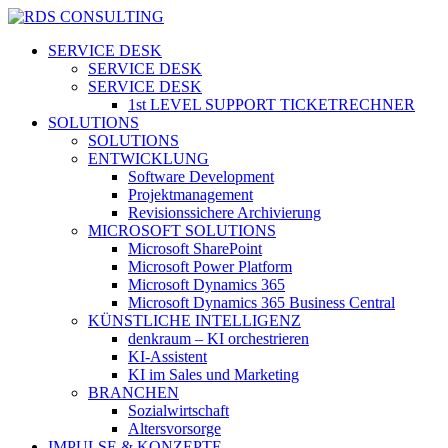
Skip
to
search
Menu
SERVICE DESK
main
SERVICE DESK
content
SERVICE DESK
1st LEVEL SUPPORT TICKETRECHNER
SOLUTIONS
SOLUTIONS
ENTWICKLUNG
Software Development
Projektmanagement
Revisionssichere Archivierung
MICROSOFT SOLUTIONS
Microsoft SharePoint
Microsoft Power Platform
Microsoft Dynamics 365
Microsoft Dynamics 365 Business Central
KÜNSTLICHE INTELLIGENZ
denkraum – KI orchestrieren
KI-Assistent
KI im Sales und Marketing
BRANCHEN
Sozialwirtschaft
Altersvorsorge
IMPULSE & KONZEPTE