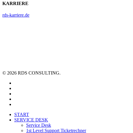
KARRIERE
rds-karriere.de
© 2026 RDS CONSULTING.
linkedin
youtube
xing
phone
email
Close
START
Menu
SERVICE DESK
Service Desk
1st Level Support Ticketrechner