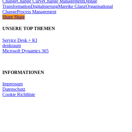
Change
Change Curve
Change Management
Dgitale
Transformation
Digitalisierung
Mareike Glanz
Organisational
Change
Process Management
Share
Share
Share
UNSERE TOP THEMEN
Service Desk + KI
denkraum
Microsoft Dynamics 365
INFORMATIONEN
Impressum
Datenschutz
Cookie Richtlinie