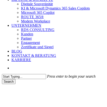
Digitale Souveränität
KI & Microsoft Dynamics 365 Sales Copilots
Microsoft 365 Copilot
ROUTE 365®
Modern Workplace
UNTERNEHMEN
RDS CONSULTING
Kunden
Partner
Engagement
Zertifikate und Siegel
BLOG
KONTAKT & BERATUNG
KARRIERE
search
Press enter to begin your search
Search
Close
Search
BUSINESS SOLUTIONS
von RDS CONSULTING