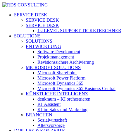
Skip
to
search
Menu
SERVICE DESK
main
SERVICE DESK
content
SERVICE DESK
1st LEVEL SUPPORT TICKETRECHNER
SOLUTIONS
SOLUTIONS
ENTWICKLUNG
Software Development
Projektmanagement
Revisionssichere Archivierung
MICROSOFT SOLUTIONS
Microsoft SharePoint
Microsoft Power Platform
Microsoft Dynamics 365
Microsoft Dynamics 365 Business Central
KÜNSTLICHE INTELLIGENZ
denkraum – KI orchestrieren
KI-Assistent
KI im Sales und Marketing
BRANCHEN
Sozialwirtschaft
Altersvorsorge
IMPULSE & KONZEPTE